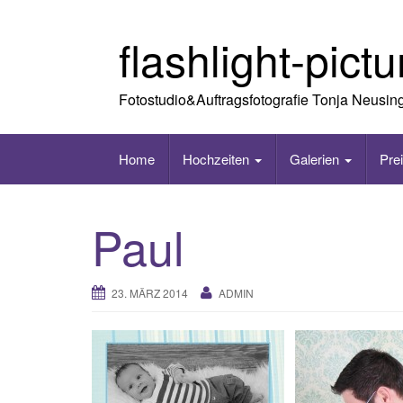
Skip
to
flashlight-pict
content
Fotostudio&Auftragsfotografie Tonja Neusin
Home
Hochzeiten
Galerien
Pre
Paul
23. MÄRZ 2014
ADMIN