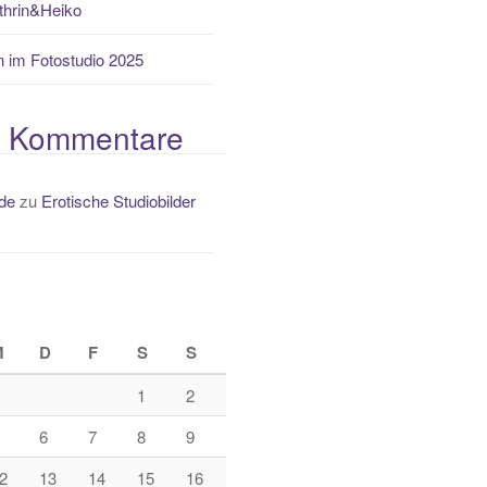
thrin&Heiko
 im Fotostudio 2025
e Kommentare
de
zu
Erotische Studiobilder
M
D
F
S
S
1
2
6
7
8
9
2
13
14
15
16