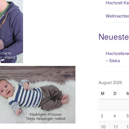
Hochzeit Ka
Weihnachten
Neuest
Hochzeitsre
– Siska
August 2026
M
D
3
4
5
10
11
1