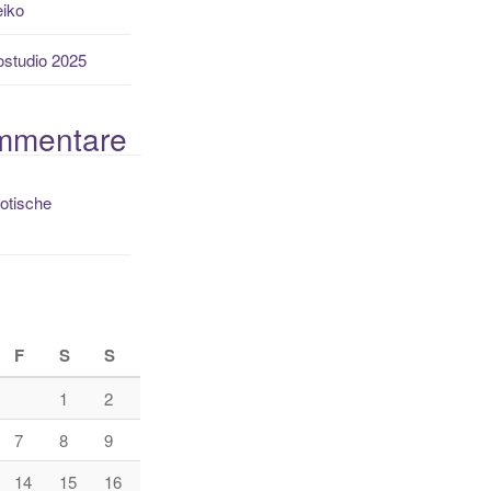
eiko
ostudio 2025
mmentare
otische
F
S
S
1
2
7
8
9
14
15
16