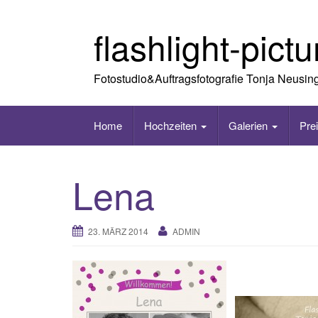
Skip
to
flashlight-pict
content
Fotostudio&Auftragsfotografie Tonja Neusin
Home
Hochzeiten
Galerien
Pre
Lena
23. MÄRZ 2014
ADMIN