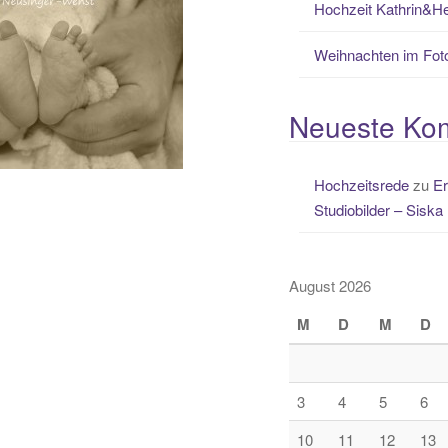
Hochzeit Kathrin&H
Weihnachten im Fot
Neueste Ko
Hochzeitsrede
zu
Er
Studiobilder – Siska
August 2026
M
D
M
D
3
4
5
6
10
11
12
13