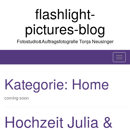
Skip
flashlight-
to
content
pictures-blog
Fotostudio&Auftragsfotografie Tonja Neusinger
T
o
g
Kategorie:
Home
g
l
e
coming soon
n
a
Hochzeit Julia &
v
i