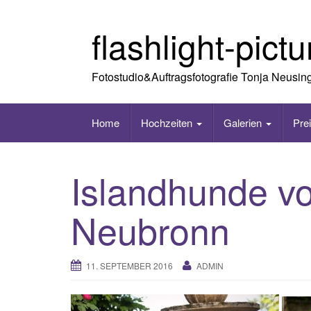
Skip
to
flashlight-pict
content
Fotostudio&Auftragsfotografie Tonja Neusin
Home
Hochzeiten
Galerien
Pre
Islandhunde v
Neubronn
11. SEPTEMBER 2016
ADMIN