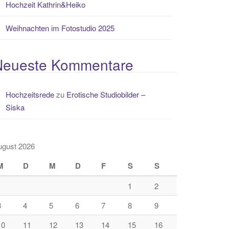
Hochzeit Kathrin&Heiko
Weihnachten im Fotostudio 2025
Neueste Kommentare
Hochzeitsrede
zu
Erotische Studiobilder –
Siska
ugust 2026
M
D
M
D
F
S
S
1
2
3
4
5
6
7
8
9
10
11
12
13
14
15
16