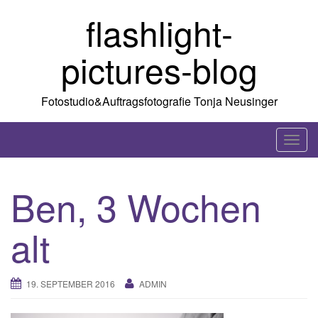
Skip
flashlight-
to
content
pictures-blog
Fotostudio&Auftragsfotografie Tonja Neusinger
T
o
g
Ben, 3 Wochen
g
l
alt
e
n
a
19. SEPTEMBER 2016
ADMIN
v
i