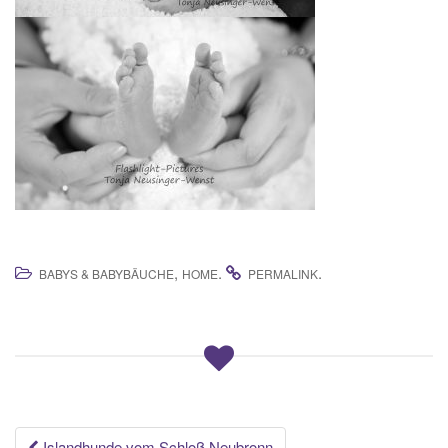
,
.
.
BABYS & BABYBÄUCHE
HOME
PERMALINK
Islandhunde vom Schloß Neubronn