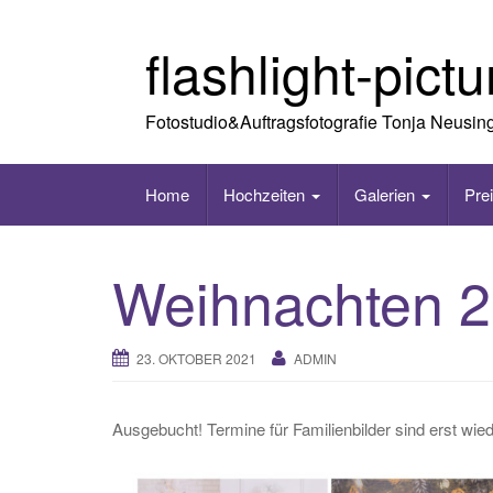
Skip
to
flashlight-pict
content
Fotostudio&Auftragsfotografie Tonja Neusin
Home
Hochzeiten
Galerien
Pre
Weihnachten 
23. OKTOBER 2021
ADMIN
Ausgebucht! Termine für Familienbilder sind erst wie