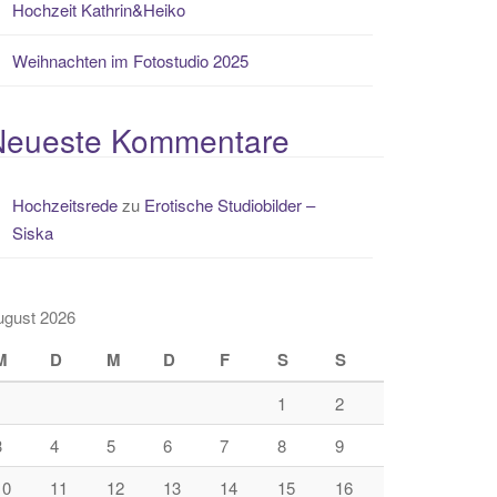
Hochzeit Kathrin&Heiko
Weihnachten im Fotostudio 2025
Neueste Kommentare
Hochzeitsrede
zu
Erotische Studiobilder –
Siska
ugust 2026
M
D
M
D
F
S
S
1
2
3
4
5
6
7
8
9
10
11
12
13
14
15
16