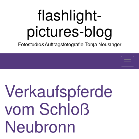
Skip
flashlight-
to
content
pictures-blog
Fotostudio&Auftragsfotografie Tonja Neusinger
T
o
g
Verkaufspferde
g
l
vom Schloß
e
n
a
Neubronn
v
i