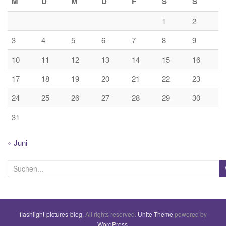
M
D
M
D
F
S
S
1
2
3
4
5
6
7
8
9
10
11
12
13
14
15
16
17
18
19
20
21
22
23
24
25
26
27
28
29
30
31
« Juni
S
u
c
h
flashlight-pictures-blog
. All rights reserved.
Unite Theme
powered by
e
WordPress
.