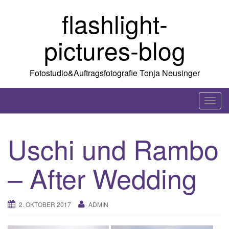
Skip
flashlight-
to
content
pictures-blog
Fotostudio&Auftragsfotografie Tonja Neusinger
T
o
g
Uschi und Rambo
g
l
– After Wedding
e
n
a
2. OKTOBER 2017
ADMIN
v
i