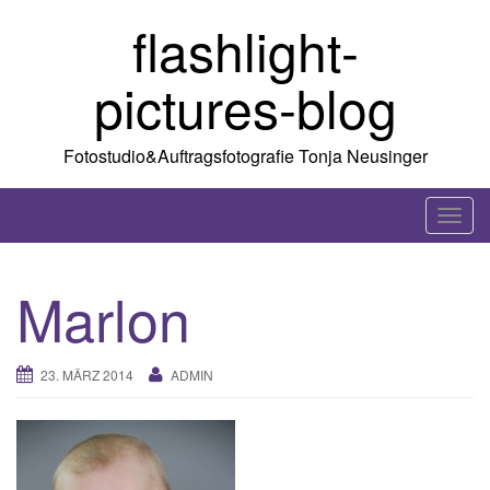
Skip
flashlight-
to
content
pictures-blog
Fotostudio&Auftragsfotografie Tonja Neusinger
T
o
g
Marlon
g
l
e
23. MÄRZ 2014
ADMIN
n
a
v
i