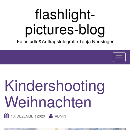
Skip
flashlight-
to
content
pictures-blog
Fotostudio&Auftragsfotografie Tonja Neusinger
T
o
g
Kindershooting
g
l
Weihnachten
e
n
a
13. DEZEMBER 2023
ADMIN
v
i