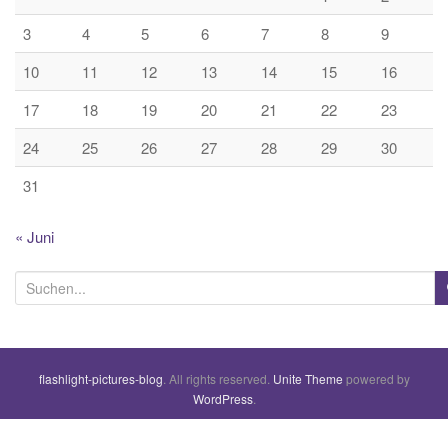
3
4
5
6
7
8
9
10
11
12
13
14
15
16
17
18
19
20
21
22
23
24
25
26
27
28
29
30
31
« Juni
S
u
c
h
flashlight-pictures-blog
. All rights reserved.
Unite Theme
powered by
e
WordPress
.
n
a