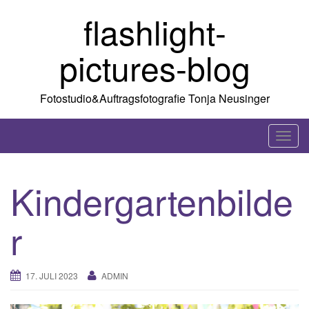
Skip
flashlight-
to
content
pictures-blog
Fotostudio&Auftragsfotografie Tonja Neusinger
T
o
g
Kindergartenbilde
g
l
r
e
n
a
17. JULI 2023
ADMIN
v
i