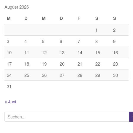
August 2026
M
D
M
D
F
S
S
1
2
3
4
5
6
7
8
9
10
11
12
13
14
15
16
17
18
19
20
21
22
23
24
25
26
27
28
29
30
31
« Juni
S
u
c