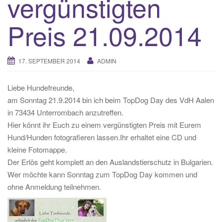
vergünstigten
g
a
Preis 21.09.2014
t
i
o
17. SEPTEMBER 2014
ADMIN
n
Liebe Hundefreunde,
am Sonntag 21.9.2014 bin ich beim TopDog Day des VdH Aalen
in 73434 Unterrombach anzutreffen.
Hier könnt ihr Euch zu einem vergünstigten Preis mit Eurem
Hund/Hunden fotografieren lassen.Ihr erhaltet eine CD und
kleine Fotomappe.
Der Erlös geht komplett an den Auslandstierschutz in Bulgarien.
Wer möchte kann Sonntag zum TopDog Day kommen und
ohne Anmeldung teilnehmen.