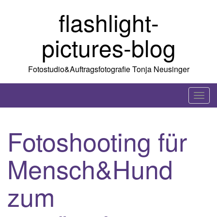
Skip
flashlight-
to
content
pictures-blog
Fotostudio&Auftragsfotografie Tonja Neusinger
T
o
g
Fotoshooting für
g
l
Mensch&Hund
e
n
a
zum
v
i