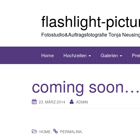
Skip
to
flashlight-pict
content
Fotostudio&Auftragsfotografie Tonja Neusin
Home
Hochzeiten
Galerien
Pre
coming soon
23. MÄRZ 2014
ADMIN
.
.
HOME
PERMALINK